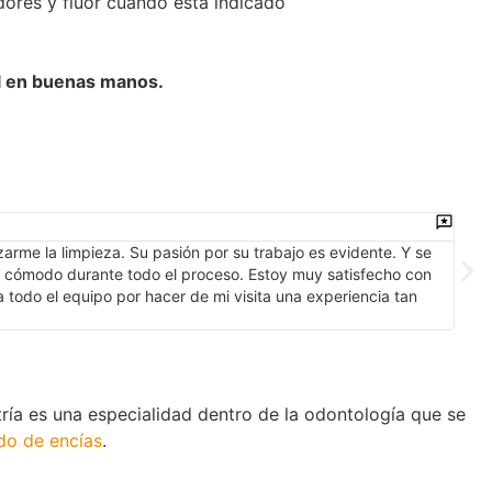
dores y flúor cuando está indicado
tal en buenas manos.
Eci
zarme la limpieza. Su pasión por su trabajo es evidente. Y se
Hace
ra cómodo durante todo el proceso. Estoy muy satisfecho con
sema
a todo el equipo por hacer de mi visita una experiencia tan
tamb
tría es una especialidad dentro de la odontología que se
do de encías
.