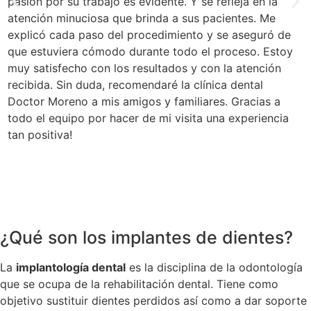
pasión por su trabajo es evidente. Y se refleja en la
a
atención minuciosa que brinda a sus pacientes. Me
m
explicó cada paso del procedimiento y se aseguró de
p
que estuviera cómodo durante todo el proceso. Estoy
h
muy satisfecho con los resultados y con la atención
t
recibida. Sin duda, recomendaré la clínica dental
c
Doctor Moreno a mis amigos y familiares. Gracias a
todo el equipo por hacer de mi visita una experiencia
tan positiva!
¿Qué son los implantes de dientes?
La
implantología dental
es la disciplina de la odontología
que se ocupa de la rehabilitación dental. Tiene como
objetivo sustituir dientes perdidos así como a dar soporte