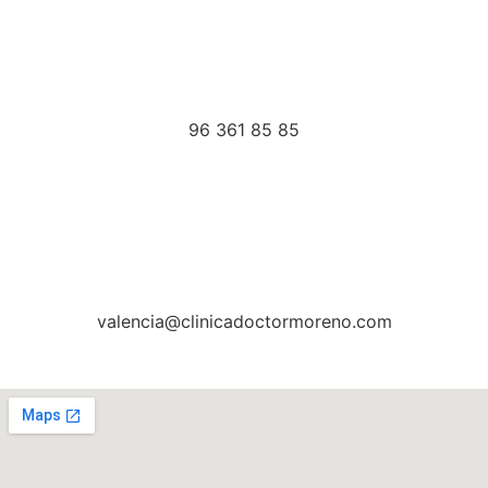
96 361 85 85
valencia@clinicadoctormoreno.com