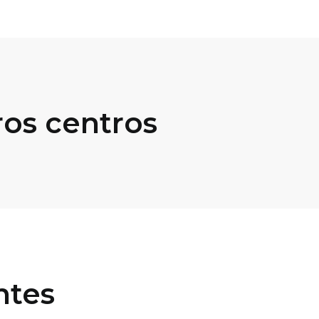
ros centros
ntes