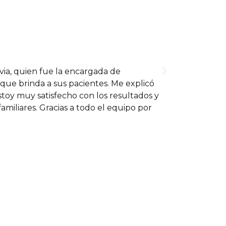
Ecio Zapata
☆
☆
☆
☆
☆
Marzo 2025
via, quien fue la encargada de
Hace unas semana
a que brinda a sus pacientes. Me explicó
consulté telefó
toy muy satisfecho con los resultados y
mismo día por la
amiliares. Gracias a todo el equipo por
excelente. Sin 