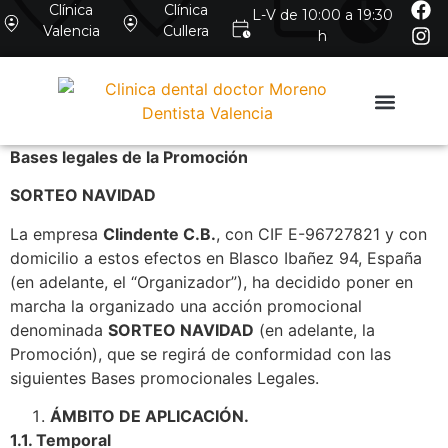
Clínica
Clínica
L-V de 10:00 a 19:30
Valencia
Cullera
h
Bases legales de la Promoción
SORTEO NAVIDAD
La empresa
Clindente C.B.
, con CIF E-96727821 y con
domicilio a estos efectos en Blasco Ibañez 94, España
(en adelante, el “Organizador”), ha decidido poner en
marcha la organizado una acción promocional
denominada
SORTEO NAVIDAD
(en adelante, la
Promoción), que se regirá de conformidad con las
siguientes Bases promocionales Legales.
ÁMBITO DE APLICACIÓN.
1.1. Temporal