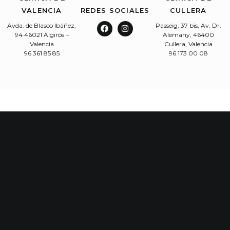
VALENCIA
REDES SOCIALES
CULLERA
Avda. de Blasco Ibáñez,
Passeig, 37 bis, Av. Dr.
94 46021 Algirós –
Alemany, 46400
Valencia
Cullera, Valencia
96 361 85 85
96 173 00 08