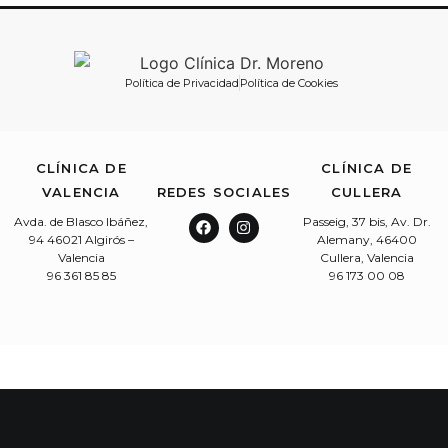
Política de Privacidad
Política de Cookies
CLÍNICA DE
CLÍNICA DE
VALENCIA
REDES SOCIALES
CULLERA
Avda. de Blasco Ibáñez,
Passeig, 37 bis, Av. Dr.
94 46021 Algirós –
Alemany, 46400
Valencia
Cullera, Valencia
96 361 85 85
96 173 00 08