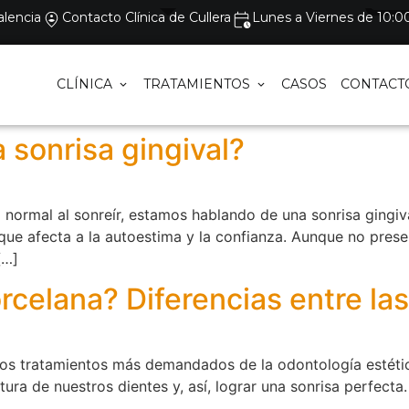
alencia
Contacto Clínica de Cullera
Lunes a Viernes de 10:00
CLÍNICA
TRATAMIENTOS
CASOS
CONTACT
 sonrisa gingival?
ormal al sonreír, estamos hablando de una sonrisa gingival
ue afecta a la autoestima y la confianza. Aunque no presen
[…]
celana? Diferencias entre las 
 los tratamientos más demandados de la odontología estétic
extura de nuestros dientes y, así, lograr una sonrisa perfecta