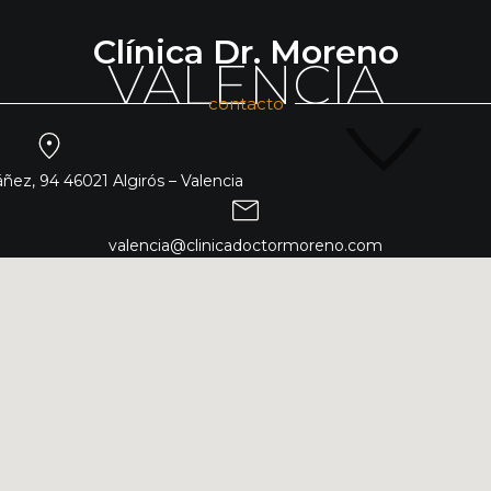
Clínica Dr. Moreno
VALENCIA
contacto
ñez, 94 46021 Algirós – Valencia
valencia@clinicadoctormoreno.com