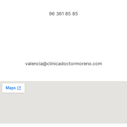
96 361 85 85
valencia@clinicadoctormoreno.com