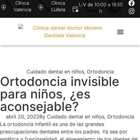
Clínica
Clínica
L-V de 10:00 a 19:30
Valencia
Cullera
h
Cuidado dental en niños
,
Ortodoncia
Ortodoncia invisible
para niños, ¿es
aconsejable?
abril 20, 2022
By
Cuidado dental en niños
,
Ortodoncia
La ortodoncia infantil es una de las grandes
preocupaciones dentales entre los padres. Ya sea por
estética o funcionalidad, el alineamiento de los dientes de