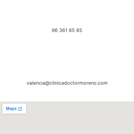
96 361 85 85
valencia@clinicadoctormoreno.com